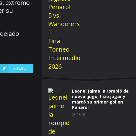
a, extremo
er su
 dejado
a
X Twitter
Leonel Jaime la rompió de
nuevo: jugó, hizo jugar y
marcó su primer gol en
Peñarol
05/08/26