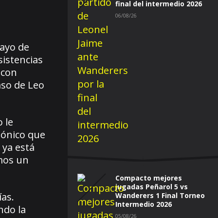
final del intermedio 2026
06/08/26
mayo de
sistencias
 con
aso de Leo
 le
gónico que
 ya está
mos un
Compacto mejores
jugadas Peñarol 5 vs
ías.
Wanderers 1 Final Torneo
Intermedio 2026
ndo la
05/08/26