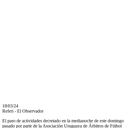
CUÁNDO
JUGARÁN
PEÑAROL VS
MONTEVIDEO
CITY TORQUE
POR COPA AUF
URUGUAY
18/03/24
Referi - El Observador
El paro de actividades decretado en la medianoche de este domingo
pasado por parte de la Asociación Uruguaya de Árbitros de Fútbol