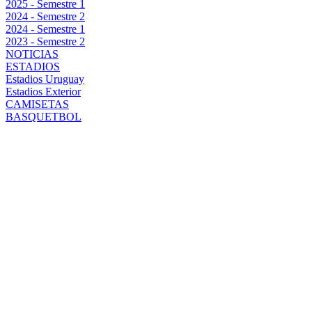
2025 - Semestre 1
2024 - Semestre 2
2024 - Semestre 1
2023 - Semestre 2
NOTICIAS
ESTADIOS
Estadios Uruguay
Estadios Exterior
CAMISETAS
BASQUETBOL
EL PARO DE
ÁRBITROS
OBLIGÓ A
CAMBIAR LA
FECHA Y ESTÁ
CONFIRMADO