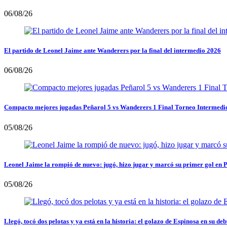
06/08/26
El partido de Leonel Jaime ante Wanderers por la final del intermedio 2026
06/08/26
Compacto mejores jugadas Peñarol 5 vs Wanderers 1 Final Torneo Intermedi
05/08/26
Leonel Jaime la rompió de nuevo: jugó, hizo jugar y marcó su primer gol en 
05/08/26
Llegó, tocó dos pelotas y ya está en la historia: el golazo de Espinosa en su deb