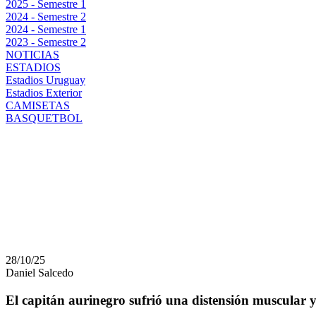
2025 - Semestre 1
2024 - Semestre 2
2024 - Semestre 1
2023 - Semestre 2
NOTICIAS
ESTADIOS
Estadios Uruguay
Estadios Exterior
CAMISETAS
BASQUETBOL
GOLPE DURO PARA P
MAXIMILIANO OLIVER
RESTO DEL CLAUSUR
28/10/25
Daniel Salcedo
El capitán aurinegro sufrió una distensión muscular