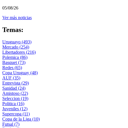
05/08/26
Ver más noticias
Temas:
Uruguayo
(493)
Mercado
(254)
Libertadores
(216)
Polemica
(86)
Basquet
(73)
Redes
(65)
Copa Uruguay
(48)
AUF
(35)
Entrevista
(29)
Sanidad
(24)
Amistoso
(22)
Seleccion
(19)
Politica
(16)
Juveniles
(12)
Supercopa
(11)
Copa de la Liga
(10)
Futsal
(7)