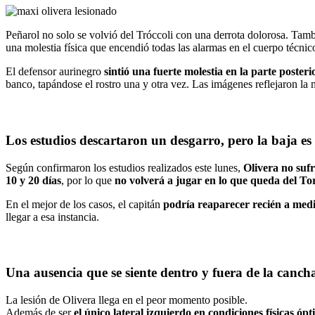
Peñarol no solo se volvió del Tróccoli con una derrota dolorosa. Tam
una molestia física que encendió todas las alarmas en el cuerpo técni
El defensor aurinegro
sintió una fuerte molestia en la parte poster
banco, tapándose el rostro una y otra vez. Las imágenes reflejaron la 
Los estudios descartaron un desgarro, pero la baja es 
Según confirmaron los estudios realizados este lunes,
Olivera no sufr
10 y 20 días
, por lo que
no volverá a jugar en lo que queda del T
En el mejor de los casos, el capitán
podría reaparecer recién a med
llegar a esa instancia.
Una ausencia que se siente dentro y fuera de la canch
La lesión de Olivera llega en el peor momento posible.
Además de ser
el único lateral izquierdo en condiciones físicas óp