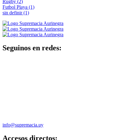
Rugby
(2)
Futbol Playa
(1)
sin definir
(1)
Seguinos en redes:
info@supremacia.uy
Accesos directos: