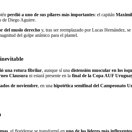
bién
perdió a uno de sus pilares más importantes
: el capitán
Maximil
co de Diego Aguirre.
ior del muslo derecho
y, tras ser reemplazado por Lucas Hernández, se c
magnitud del golpe anímico para el plantel.
inevitable
ió una rotura fibrilar
, aunque sí una
distensión muscular en los isqu
orneo Clausura
ni estará presente en la
final de la Copa AUF Urugua
iados de noviembre
, en una
hipotética semifinal del Campeonato U
a
timas
, el floridense se transformó en
uno de los líderes más influyentes