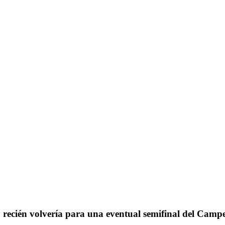
EÑAROL:
A SE PIERDE EL
A
 y recién volvería para una eventual semifinal del Ca