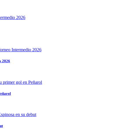
o 2026
Peñarol
ut